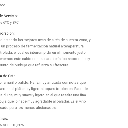
nco
de Servicio:
re 6ºC y 8ºC
boración:
olectando las mejores uvas de airén de nuestra zona, y
 un proceso de fermentación natural a temperatura
trolada, el cual es interrumpido en el momento justo,
enemos este caldo con su característico sabor dulce y
punto de burbuja que refuerza su frescura.
a de Cata:
or amarillo pálido. Nariz muy afrutada con notas que
uerdan al plátano y ligeros toques tropicales. Paso de
a dulce, muy suave y ligero en el que resalta una fina
buja que lo hace muy agradable al paladar. Es el vino
icado para los menos aficionados.
lisis:
% VOL : 10,50%