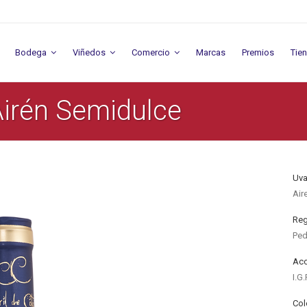
Bodega
Viñedos
Comercio
Marcas
Premios
Tie
Airén Semidulce
Uva
Air
Reg
Ped
Aco
I.G.
Col