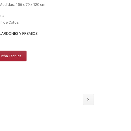
Medidas: 156 x 79 x 120 cm
ca:
ril de Cotos
LARDONES Y PREMIOS
Ficha Técnica
Desestimiento de Compra
-
Panel Cookies