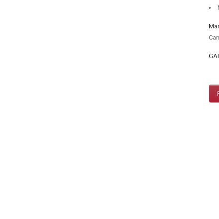
en Bruselas
febrero 10, 2021
Mar
Car
GA
ecnologikos
Política de Privacidad
-
Política de Cookies
-
Aviso Legal