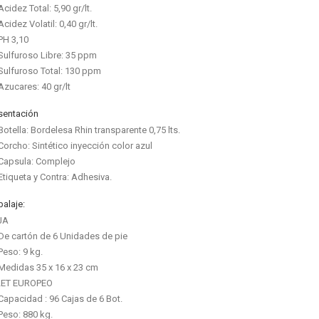
Acidez Total: 5,90 gr/lt.
Acidez Volatil: 0,40 gr/lt.
PH 3,10
Sulfuroso Libre: 35 ppm
Sulfuroso Total: 130 ppm
Azucares: 40 gr/lt
sentación
Botella: Bordelesa Rhin transparente 0,75 lts.
Corcho: Sintético inyección color azul
Capsula: Complejo
Etiqueta y Contra: Adhesiva.
alaje:
JA
De cartón de 6 Unidades de pie
Peso: 9 kg.
Medidas 35 x 16 x 23 cm
LET EUROPEO
Capacidad : 96 Cajas de 6 Bot.
Peso: 880 kg.