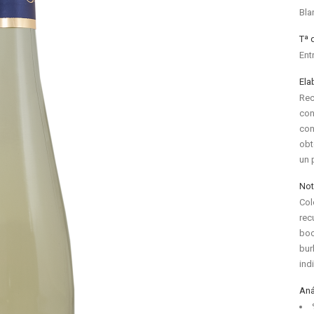
Bla
Tª 
Ent
Ela
Rec
con
con
obt
un 
Not
Col
rec
boc
bur
ind
Aná