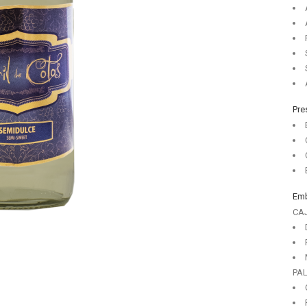
Pre
Emb
Últimas Noticias
CA
Tempranillo de Oro en el Concurso Mundial de
Tempranillos 2021
marzo 25, 2021
PA
Tempranillo de Plata para el Carril de Cotos Envejecido en
Barrica 2016 en el concurso Mundial de Tempranillos 2019