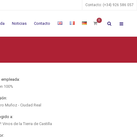
Contacto: (+34) 926 586 057
0
nda
Noticias
Contacto
 empleada:
en 100%
ión:
ro Muñoz - Ciudad Real
gido a:
P. Vinos de la Tierra de Castilla
or: