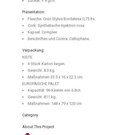
Zucker: < 4 gr/lt
Präsentation:
Flasche: Grün Stylus Bordelesa 0,75 lts.
Cork: Synthetische Injektion rosa
Kapsel: Complex
Beschriften und Contra: Cellophane.
Verpackung:
KISTE
6 Stück Karton liegen.
Gewicht: 8.3 kg.
Maßnahmen 33.5 x 16 x 22.5 cm
EUROPÄISCHE PALET
Kapazität: 96 Kästen von 6 Bot.
Gewicht: 811 kg.
Maßnahmen: 148 x 79 x 120 cm
Category
About This Project