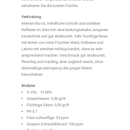
extrahieren Sie die besten Früchte.
Verkostung:
Intensiv lila rot, mittelhohe Schicht und violetten
Reflexen im Glas trim eine leistungsstarke Jungwein
bezeichnet und gut strukturiert. Sehr fruchtige Nase
mit Noten von roten Früchten Wald, Erdbeere und
Lakritz mit weichen milchig berührt, dass es sehr
ansprechend machen. Geschmack gut strukturiert,
fleischig und mächtig, aber zugleich weich, ohne
übermäßige astringency der jungen Weine
hervorheben.
Analyse:
% VOL : 13.00%
Gesamtsäure: 5,00 gr/lt.
Flüchtige Säure: 0,30 gr/lt.
PH 3,7
Freie schweflige: 35 ppm
Gesamt Schwefeldioxid: 100 ppm