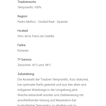
Traubensorte:
Tempranillo 100%
Region:
Pedro Muñoz - Ciudad Real - Spanien
Hosted:
Vino de la Tierra de Castilla
Farbe:
Rotwein
Tª Service:
Zwischen 16°C und 18°C
Zubereitung:
Die Auswahl der Trauben Tempranillo, Kurz statured,
bei optimaler Reife geerntet und aus den alten und
indigenen Weinberge in der Umgebung jetzt.
Weiche entwickelt wurden und Zerkleinerung mit
anschließender Gärung und Mazeration bei
kontrollierter Temperatur zu erhalten und zu