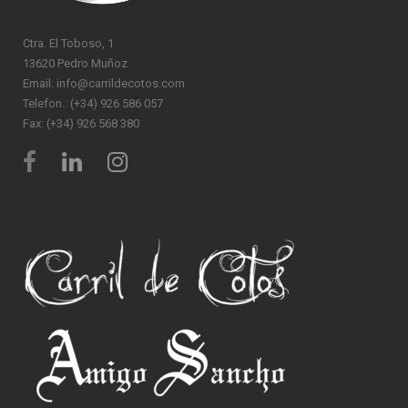
Ctra. El Toboso, 1
13620 Pedro Muñoz
Email: info@carrildecotos.com
Telefon.: (+34) 926 586 057
Fax: (+34) 926 568 380