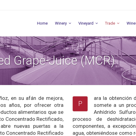
Home
Winery
Vineyard
Trade
Wine
ied Grape-Juice (MCR)
oz, en su afán de mejora,
ara la obtención 
P
os años, por ofrecer otra
somete a un proc
oductos alimentarios que se
Anhídrido Sulfur
to Concentrado Rectificado,
proceso de deshidrataci
abre nuevas puertas a la
componentes, a excepción 
sto Concentrado Rectificado
agua, obteniéndose como re