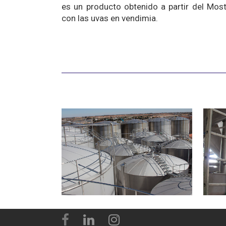
es un producto obtenido a partir del Mos
con las uvas en vendimia.
Contact
Ctra. El Toboso, 1
13620 Pedro Muñoz
Email: info@carrildecotos.com
Phone: (+34) 926 586 057
Fax: (+34) 926 568 380